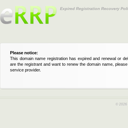
Expired Registration Recovery Pol
Please notice:
Bitte beachten Sie:
This domain name registration has expired and renewal or dele
Diese Domainregistrierung ist abgelaufen und die Verläng
are the registrant and want to renew the domain name, please 
Domain stehen an. Wenn Sie der Registrant sind und di
service provider.
verlängern möchten, kontaktieren Sie bitte Ihren Service-Provid
© 2026